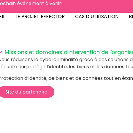
rochain événement à venir!
UEIL
LE PROJET EFFECTOR
CAS D’UTILISATION
IL
LE PROJET EFFECTOR
CAS D’UTILISATION
B
Missions et domaines d'intervention de l'organisa
Nous réduisons la cybercriminalité grâce à des solutions d
sécurité qui protège l’identité, les biens et les données tout
Protection d’identité, de biens et de données tout en étant 
Site du partenaire