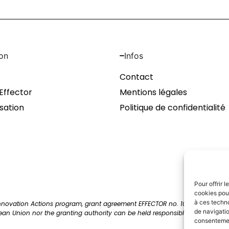
on
Infos
Contact
 Effector
Mentions légales
isation
Politique de confidentialité
Pour offrir 
cookies pour
à ces techn
Innovation Actions program, grant agreement EFFECTOR no. 101172820. View
de navigatio
pean Union nor the granting authority can be held responsible for them.
consentement