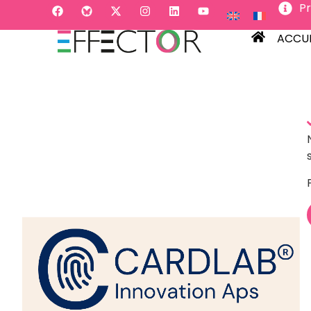
P
ACC
ACCUE